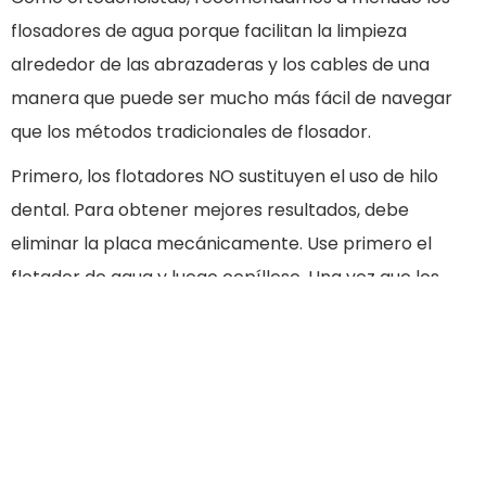
flosadores de agua porque facilitan la limpieza
alrededor de las abrazaderas y los cables de una
manera que puede ser mucho más fácil de navegar
que los métodos tradicionales de flosador.
Primero, los flotadores NO sustituyen el uso de hilo
dental. Para obtener mejores resultados, debe
eliminar la placa mecánicamente. Use primero el
flotador de agua y luego cepíllese. Una vez que los
dientes estén bastante limpios, use un método regular
de hilo dental.
Los criterios importantes para elegir un hilo de agua
incluyen:
1. Presión de agua suficiente.