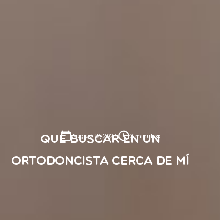
August 12, 2024
3 minutos
Qué buscar en un
ortodoncista cerca de mí