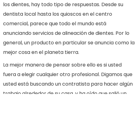
los dientes, hay todo tipo de respuestas. Desde su
dentista local hasta los quioscos en el centro
comercial, parece que todo el mundo está
anunciando servicios de alineación de dientes. Por lo
general, un producto en particular se anuncia como la
mejor cosa en el planeta tierra.
La mejor manera de pensar sobre ello es si usted
fuera a elegir cualquier otro profesional. Digamos que
usted está buscando un contratista para hacer algún
trabajo alrededor de su casa, y ha oído que salió un
martillo nuevo. Es un gran martillo. Puede hacer cosas
mágicas. Así que se empieza a buscar contratistas
que utilicen ese tipo de martillo en particular.
Suena extraño, ¿eh? ¿Estarías más interesado en